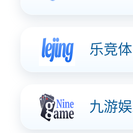
公司新闻
企业新闻
行业新闻
资讯平台
您的位置：
主页
>
资讯平台