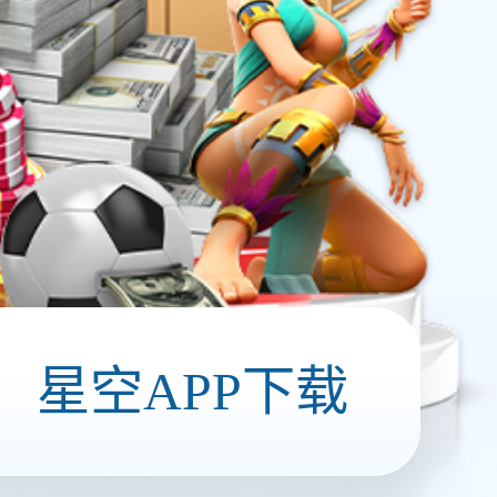
构，层数为六层，建筑面积67720.87平方米。