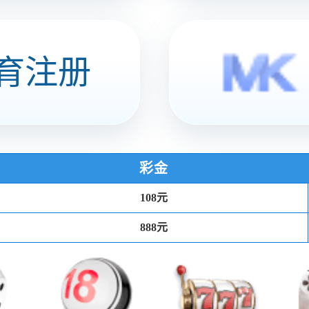
副中心高质量发展的意见
中提到，到2025年，城市副中心绿色城市、森林城市、海绵
能疏解和人口转移取得显著成效，城市管理和社会治理水平明显提
都功能疏解和人口转移的作用全面显现，形成现代化城市管理和社
网）