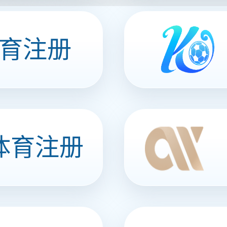
让我们永保青春；学习让我们永远自信。