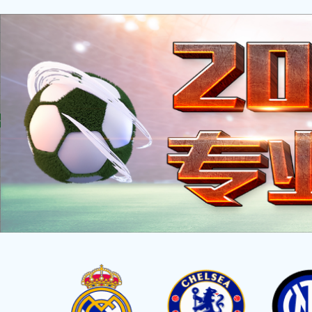
二维码
|
加入我们
|
联系我们
企业邮箱
English
|
中文
关于我们
企业介绍
董事局主席致辞
企业组织架构
下属企业
公司大